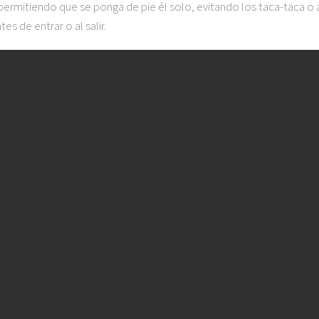
rmitiendo que se ponga de pie él solo, evitando los taca-taca o a
s de entrar o al salir.