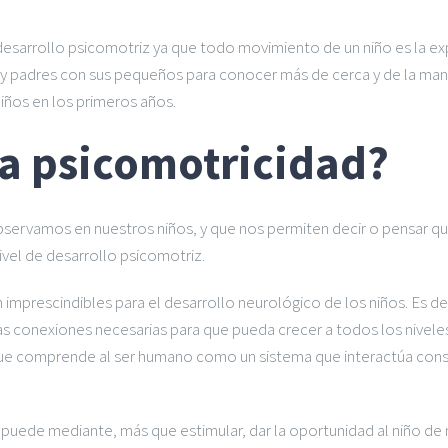
su desarrollo psicomotriz ya que todo movimiento de un niño es la exp
s y padres con sus pequeños para conocer más de cerca y de la man
iños en los primeros años.
la psicomotricidad?
vamos en nuestros niños, y que nos permiten decir o pensar que
ivel de desarrollo psicomotriz.
rescindibles para el desarrollo neurológico de los niños. Es deci
s conexiones necesarias para que pueda crecer a todos los niveles: 
e comprende al ser humano como un sistema que interactúa cons
 puede mediante, más que estimular, dar la oportunidad al niño d