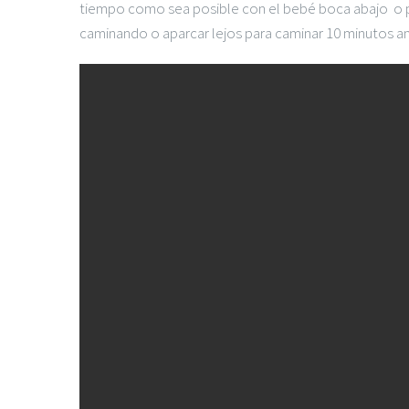
tiempo como sea posible con el bebé boca abajo o pe
caminando o aparcar lejos para caminar 10 minutos ante