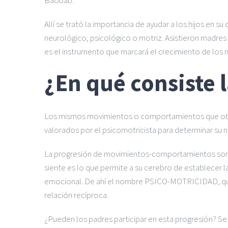
Baobab.
Allí se trató la importancia de ayudar a los hijos en 
neurológico, psicológico o motriz. Asistieron madre
es el instrumento que marcará el crecimiento de los n
¿En qué consiste 
Los mismos movimientos o comportamientos que obser
valorados por el psicomotricista para determinar su n
La progresión de movimientos-comportamientos son imp
siente es lo que permite a su cerebro de establecer la
emocional. De ahí el nombre PSICO-MOTRICIDAD, qu
relación recíproca.
¿Pueden los padres participar en esta progresión? Se